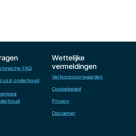
ragen
Wettelijke
vermeldingen
chnische FAQ
Verkoopvoorwaarden
cuzzi onderhoud
Cookiebeleid
wemspa
derhoud
Privacy
Disclaimer