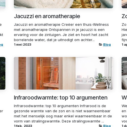
Jacuzzi en aromatherapie
Zo
e
Jacuzzi en aromatherapie Creëer een thuis-Wellness
Zo 
met aromatherapie Ontspannen in je jacuzzi is een
Hie
kt
ervaring voor de zintuigen. Je ziet en hoort het zacht
ja
borrelende water, dat je uitnodigt om achter...
fij
og
1 mei 2023
Blog
1 a
Infraroodwarmte: top 10 argumenten
W
e
Infraroodwarmte: top 10 argumenten Infrarood is de
We
er
gezonde warmte van de zon en is niet waarneembaar
en
met het menselijk oog maar enkel waarneembaar in de
wol
vorm van stralingswarmte. Deze stralingswarmte ...
voo
1 feb. 2023
Blog
1 d