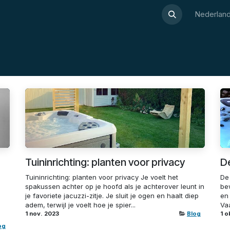
Over Luxor
Wellnesswijzer
Webshop
Contact
Nederland
Tuininrichting: planten voor privacy
De
Tuininrichting: planten voor privacy Je voelt het
De 
spakussen achter op je hoofd als je achterover leunt in
bew
je favoriete jacuzzi-zitje. Je sluit je ogen en haalt diep
en 
?
adem, terwijl je voelt hoe je spier...
Vaa
1 nov. 2023
Blog
1 o
og