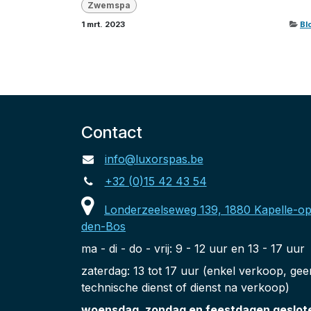
Zwemspa
1 mrt. 2023
Bl
Contact
info@luxorspas.be
+32 (0)15 42 43 54
Londerzeelseweg 139, 1880 Kapelle-op
den-Bos
ma - di - do - vrij: 9 - 12 uur en 13 - 17 uur
zaterdag: 13 tot 17 uur (enkel verkoop, gee
technische dienst of dienst na verkoop)
woensdag, zondag en feestdagen geslot