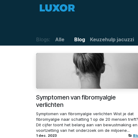
Overslaan naar inhoud
Zomerdeals
Aanbod
Blogs:
Alle
Blog
Keuzehulp jacuzzi
Symptomen van fibromyalgie
verlichten
Symptomen van fibromyalgie verlichten Wist je dat
fibromyalgie naar schatting 1 op de 20 mensen treft
Dit cijfer toont het belang aan van bewustmaking en
voortzetting van het onderzoek om de miljoene...
1 dec. 2023
Bl