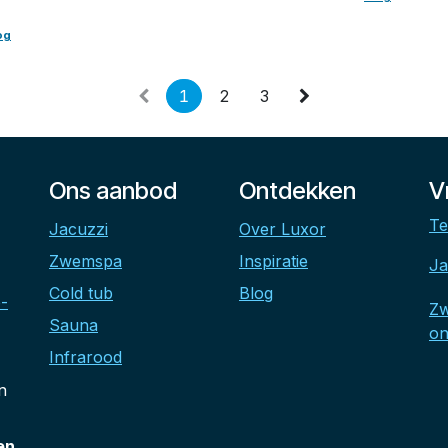
og
1
2
3
Ons aanbod
Ontdekken
V
Te
Jacuzzi
Over Luxor
Zwemspa
Inspiratie
Ja
Cold tub
Blog
-
Z
Sauna
on
Infrarood
n
en