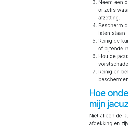
Neem een dou
of zelfs wa
afzetting.
Bescherm de 
laten staan.
Reinig de k
of bijtende 
Hou de jacuz
vorstschade
Reinig en b
beschermen
Hoe onde
mijn jacuz
Niet alleen de 
afdekking en zi