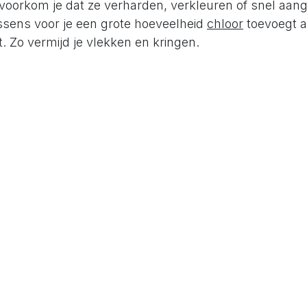
 voorkom je dat ze verharden, verkleuren of snel aan
ssens voor je een grote hoeveelheid
chloor
toevoegt a
t. Zo vermijd je vlekken en kringen.
acuzzi even niet? Berg de kussens dan ergens op een 
op om hun levensduur te verlengen. Zijn je kussens 
le modellen in onze
webshop
.
er weten over waterbehandeling of heb je waterproble
edetailleerde uitleg over het wekelijks of periodiek 
 je meer lezen in onze artikels over jacuzzi onderhou
derhoud