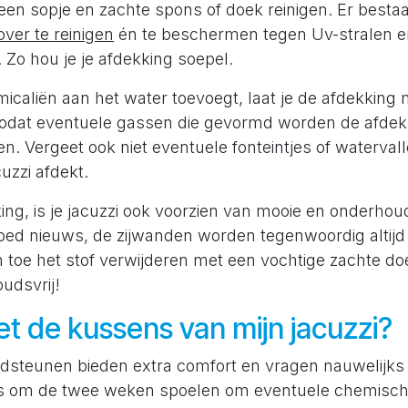
een sopje en zachte spons of doek reinigen. Er besta
ver te reinigen
én te beschermen tegen Uv-stralen e
 Zo hou je je afdekking soepel.
icaliën aan het water toevoegt, laat je de afdekking
zodat eventuele gassen die gevormd worden de afdekk
. Vergeet ook niet eventuele fonteintjes of watervalle
cuzzi afdekt.
ng, is je jacuzzi ook voorzien van mooie en onderhoud
oed nieuws, de zijwanden worden tegenwoordig altijd
 toe het stof verwijderen met een vochtige zachte doe
udsvrij!
t de kussens van mijn jacuzzi?
dsteunen bieden extra comfort en vragen nauwelijks
s om de twee weken spoelen om eventuele chemische