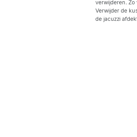
verwijderen. Zo
Verwijder de ku
de jacuzzi afdek
Gebruik je de j
donkere plaats 
toe? Je vindt al
Wil je graag me
graag een meer g
jacuzzi? Dan kan
Jacuzzi on
in
Blog