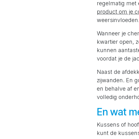
regelmatig met 
product om je co
weersinvloeden.
Wanneer je chem
kwartier open, 
kunnen aantasten
voordat je de ja
Naast de afdekki
zijwanden. En g
en behalve af en
volledig onderho
En wat me
Kussens of hoof
kunt de kussen