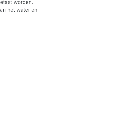
getast worden.
an het water en
droge en
aan vervanging
men. Wil je
onderhoud van je
d.