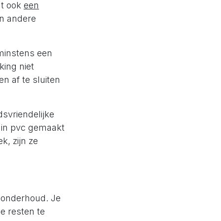
at ook
een
n andere
 minstens een
ing niet
n af te sluiten
svriendelijke
 in pvc gemaakt
k, zijn ze
 onderhoud. Je
 resten te