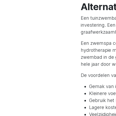
Alterna
Een tuinzwembad
investering. Een
graafwerkzaamh
Een zwemspa co
hydrotherapie m
zwembad in de 
hele jaar door w
De voordelen va
Gemak van in
Kleinere voe
Gebruik het 
Lagere kost
Veelzijdighei