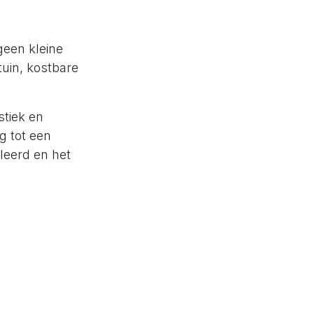
geen kleine
tuin, kostbare
tiek en
g tot een
eerd en het