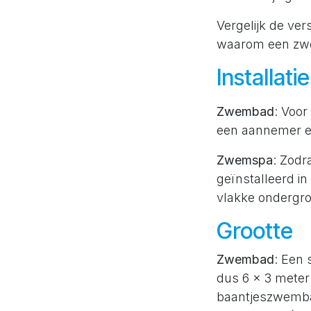
Vergelijk de ve
waarom een zwems
Installatie
Zwembad
: Voor
een aannemer e
Zwemspa
: Zodr
geïnstalleerd in
vlakke ondergr
Grootte
Zwembad
: Een 
dus 6 x 3 meter
baantjeszwembad