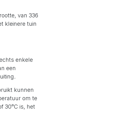
rootte, van 336
 kleinere tuin
echts enkele
an een
iting.
bruikt kunnen
peratuur om te
f 30°C is, het