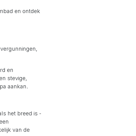
embad en ontdek
uwvergunningen,
rd en
en stevige,
spa aankan.
s het breed is -
 een
elijk van de