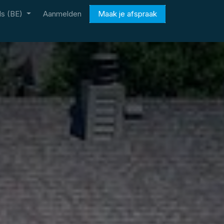
s (BE)
Aanmelden
Maak je afspraak