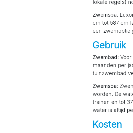
lokale regels) 
Zwemspa
: Luxo
cm tot 587 cm l
een zwemoptie 
Gebruik
Zwembad
: Voo
maanden per ja
tuinzwembad ver
Zwemspa
: Zwem
worden. De wat
trainen en tot 3
water is altijd pe
Kosten