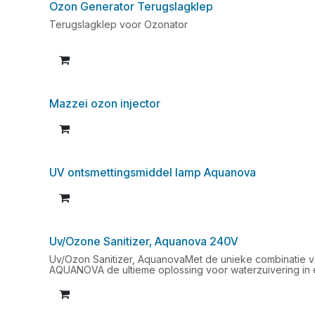
Ozon Generator Terugslagklep
Terugslagklep voor Ozonator
Mazzei ozon injector
UV ontsmettingsmiddel lamp Aquanova
Uv/Ozone Sanitizer, Aquanova 240V
Uv/Ozon Sanitizer, AquanovaMet de unieke combinatie v
AQUANOVA de ultieme oplossing voor waterzuivering in
waterkwaliteit en spa-verzorging die men van chloor/z
AQUANOVA meer reinigingskracht, betere betrouwbaarhei
chloorverbruik aanzienlijk wordt verminderd om het mees
dat beschikbaar is.Geschikt voor de meeste L.A.Spas en 