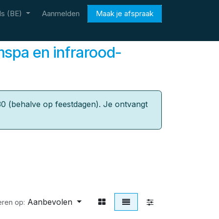
s (BE)
Aanmelden
Maak je afspraak
mspa en infrarood-
0 (behalve op feestdagen). Je ontvangt
Aanbevolen
eren op: