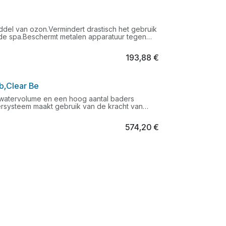
ddel van ozon.Vermindert drastisch het gebruik
 de spa.Beschermt metalen apparatuur tegen
bespaart op dure reparaties.Heeft een
ystemen (MPack, SPack en IN.Link van
193,88
€
pas modellen vanaf 2009.
b,Clear Be
 watervolume en een hoog aantal baders
zersysteem maakt gebruik van de kracht van
er bevinden te elimineren, het chemische
. Het resultaat is een hot tub die veilig,
574,20
€
p voor deze UV Sanitizer is art. 108892