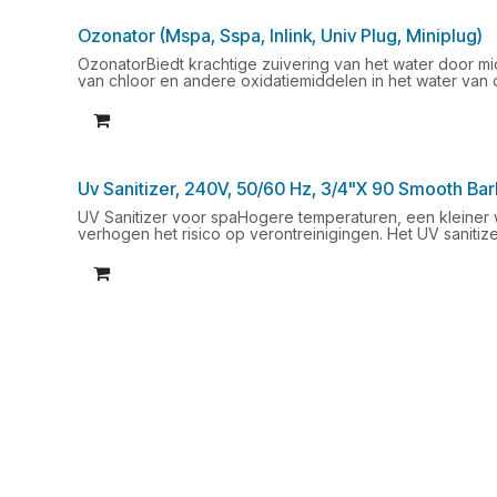
Ozonator (Mspa, Sspa, Inlink, Univ Plug, Miniplug)
OzonatorBiedt krachtige zuivering van het water door mi
van chloor en andere oxidatiemiddelen in het water van
corrosie, verlengt de levensduur van de apparatuur en 
universele plug en is geschikt voor meerdere sturingss
Gecko).Geschikt voor IN.XM en IN.XE sturingen van L.AS
Uv Sanitizer, 240V, 50/60 Hz, 3/4"X 90 Smooth Bar
UV Sanitizer voor spaHogere temperaturen, een kleiner
verhogen het risico op verontreinigingen. Het UV saniti
ultraviolet licht om ziekteverwekkers die zich in het wat
gehalte te verlagen en de chloorbijproducten te elimineren
gezond en gemakkelijk te onderhouden is.Vervangingslam