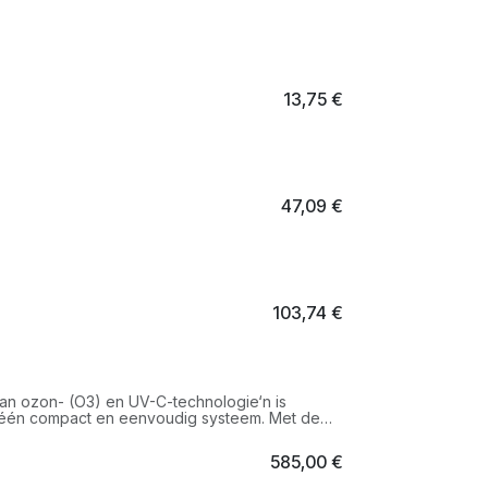
13,75
€
47,09
€
103,74
€
an ozon- (O3) en UV-C-technologie‘n is
 één compact en eenvoudig systeem. Met de
outwatersystemen mag verwachten, heeft
d en minder gedoe, terwijl het resterende
585,00
€
t geavanceerde sanitaire potentieel te bieden
American Whirlpool modellen.