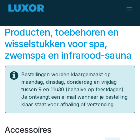
Overslaan naar inhoud
Producten, toebehoren en
wisselstukken ​voor spa,
zwemspa en infrarood-sauna
Bestellingen worden klaargemaakt op
maandag, dinsdag, donderdag en vrijdag
tussen 9 en 11u30 (behalve op feestdagen).
Je ontvangt een e-mail wanneer je bestelling
klaar staat voor afhaling of verzending.
Accessoires