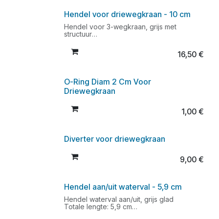
Hendel voor driewegkraan - 10 cm
Hendel voor 3-wegkraan, grijs met
structuur
Lengte: 10 cm
Vierkant gaatje: 11 mm x 11 mm
16,50
€
Geschikt voor de oudere L.A.Spas
modellen
Beschikbaar zolang de voorraad strekt.
Zie ook voor complete montage art. PTPL-
O-Ring Diam 2 Cm Voor
35165L
Driewegkraan
1,00
€
Diverter voor driewegkraan
9,00
€
Hendel aan/uit waterval - 5,9 cm
Hendel waterval aan/uit, grijs glad
Totale lengte: 5,9 cm
Vierkant gaatje onderaan: 1 cm x 1 cm