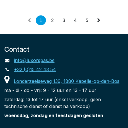
1
2
3
4
5
Contact
info@luxorspas.be
+32 (0)15 42 43 54
Londerzeelseweg 139, 1880 Kapelle-op-den-Bos
ma - di - do - vrij: 9 - 12 uur en 13 - 17 uur
zaterdag: 13 tot 17 uur (enkel verkoop, geen
technische dienst of dienst na verkoop)
woensdag, zondag en feestdagen gesloten