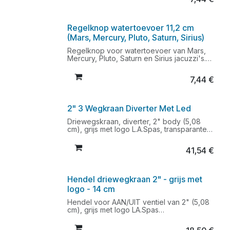
9 mm
Regelknop watertoevoer 11,2 cm
(Mars, Mercury, Pluto, Saturn, Sirius)
Regelknop voor watertoevoer van Mars,
Mercury, Pluto, Saturn en Sirius jacuzzi's.
Buitenafmeting doorsnee knop: 11,2 cm
Binnenafmeting vierkant gaatje onderzijde:
7,44
€
11 mm
2" 3 Wegkraan Diverter Met Led
Driewegskraan, diverter, 2" body (5,08
cm), grijs met logo L.A.Spas, transparante
ring en hendel
Ook verkrijgbaar met witte ring : art. PTPL-
41,54
€
40165
Hendel ook apart verkrijgbaar : art. PTPL-
40165H
Geschikt voor L.A.Spas modellen
Hendel driewegkraan 2" - grijs met
Beschikbaar zolang de voorraad strekt
logo - 14 cm
Opgelet: afbeelding wijkt af, dit wisselstuk
PTPL-40165L heeft een transparante ring
Hendel voor AAN/UIT ventiel van 2" (5,08
ipv witte
cm), grijs met logo LA.Spas
Opening achterzijde ca. 1,3 cm
Lengte hendel : 14 cm