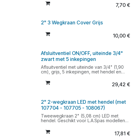
Geschikt voor de oudere L.A.Spas
7,70
€
modellen
Wordt niet meer geproduceerd.
Beschikbaar zolang de voorraad strekt.
2" 3 Wegkraan Cover Grijs
10,00
€
Afsluitventiel ON/OFF, uiteinde 3/4"
zwart met 5 inkepingen
Aflsuitventiel met uiteinde van 3/4" (1,90
cm), grijs, 5 inkepingen, met hendel en
transparante ringGeschikt voor oudere
L.A.Spas modellen.Hendel ook apart
29,42
€
verkrijgbaar art. 5PL-35163H
2" 2-wegkraan LED met hendel (met
107704 - 107705 - 108067)
Tweewegkraan 2" (5,08 cm) LED met
hendel. Geschikt voor L.A.Spas modellen
Combineer met volgende wisselstukken:
art. 107704, 107705, 108067
17,81
€