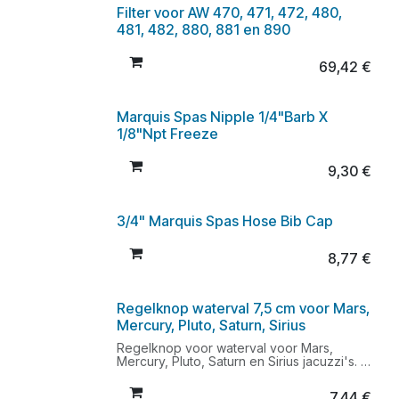
Filter voor AW 470, 471, 472, 480,
481, 482, 880, 881 en 890
69,42
€
Marquis Spas Nipple 1/4"Barb X
1/8"Npt Freeze
9,30
€
3/4" Marquis Spas Hose Bib Cap
8,77
€
Regelknop waterval 7,5 cm voor Mars,
Mercury, Pluto, Saturn, Sirius
Regelknop voor waterval voor Mars,
Mercury, Pluto, Saturn en Sirius jacuzzi's.
Buitenafmeting doorsnee knop: 7,5 cm.
Binnenafmeting vierkant gaatje onderzijde:
7,44
€