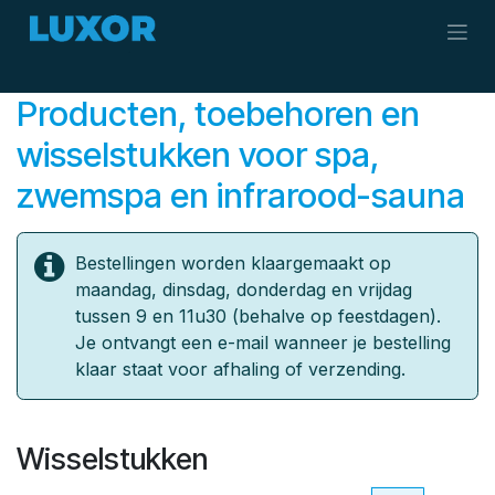
Overslaan naar inhoud
Producten, toebehoren en
wisselstukken ​voor spa,
zwemspa en infrarood-sauna
Bestellingen worden klaargemaakt op
maandag, dinsdag, donderdag en vrijdag
tussen 9 en 11u30 (behalve op feestdagen).
Je ontvangt een e-mail wanneer je bestelling
klaar staat voor afhaling of verzending.
Wisselstukken