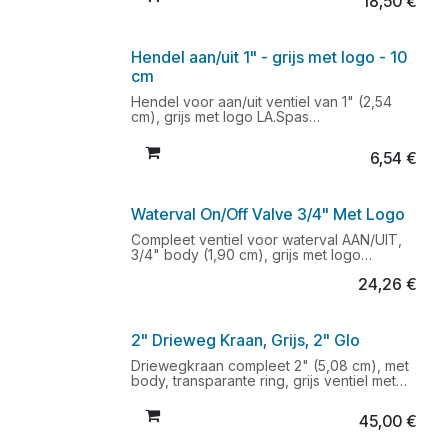
18,50
€
Compatibel met PTPL-40165
Geschikt voor L.A. Spas modellen
Hendel aan/uit 1" - grijs met logo - 10
cm
Hendel voor aan/uit ventiel van 1" (2,54
cm), grijs met logo LA.Spas
Opening achterzijde ca. 1 cm
Lengte hendel: 10 cm
6,54
€
Compatibel met PTPL-40163 en PTPL-
40164
Waterval On/Off Valve 3/4" Met Logo
Compleet ventiel voor waterval AAN/UIT,
3/4" body (1,90 cm), grijs met logo
L.A.Spas en hendelOok verkrijgbaar met
24,26
€
transparante ring : art. PTPL-40163LHendel
ook apart verkrijgbaar : art. PTPL-40164H
2" Drieweg Kraan, Grijs, 2" Glo
Driewegkraan compleet 2" (5,08 cm), met
body, transparante ring, grijs ventiel met
inkepingen en hendel. Geschikt voor
L.A.Spas modellen.
45,00
€