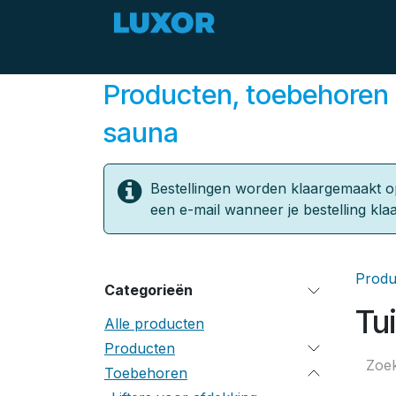
Overslaan naar inhoud
Zomerdeals
Aanbod
Producten, toebehoren 
sauna
Bestellingen worden klaargemaakt o
een e-mail wanneer je bestelling klaa
Produ
Categorieën
Tu
Alle producten
Producten
Toebehoren