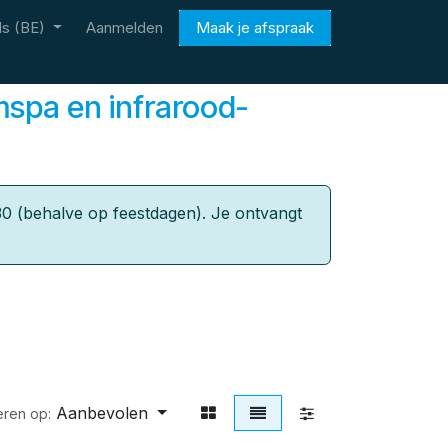
s (BE)
Aanmelden
Maak je afspraak
mspa en infrarood-
0 (behalve op feestdagen). Je ontvangt
Aanbevolen
eren op: