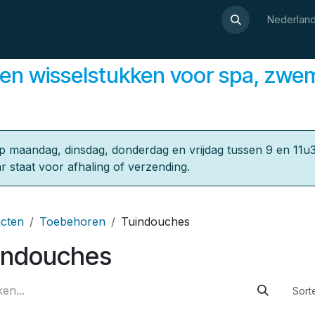
Over Luxor
Wellnesswijzer
Webshop
Contact
Nederland
en wisselstukken ​voor spa, zwe
p maandag, dinsdag, donderdag en vrijdag tussen 9 en 11u3
r staat voor afhaling of verzending.
cten
Toebehoren
Tuindouches
indouches
Sort