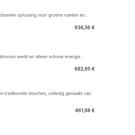
ctionele oplossing voor groene ruimtes en
ke ruimte, met warm- en koudwatertoevoer en
936,36
€
x 232 cm
tonoom werkt en alleen schone energie
te bevordert en het water in de douchebak,
682,65
€
2,5 × 220 cm
 traditionele douches, volledig gemaakt van
461,98
€