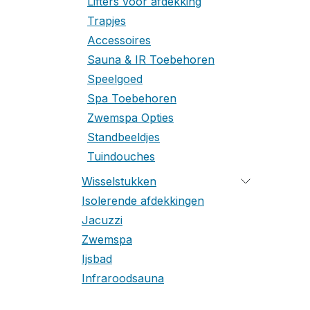
Lifters voor afdekking
Trapjes
Accessoires
Sauna & IR Toebehoren
Speelgoed
Spa Toebehoren
Zwemspa Opties
Standbeeldjes
Tuindouches
Wisselstukken
Isolerende afdekkingen
Jacuzzi
Zwemspa
Ijsbad
Infraroodsauna