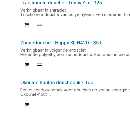
Traditionele douche - Funny Yin T325
Verkrijgbaar in antraciet
Traditionele douche van polyethyleen. Een moderne, fun
badkamers. Een douche die zich perfect aanpast aan el
boven- en onderaansluiting.
Afmetingen van gemonteerde douche L x B x H: 17 x 17 
Afmetingen sokkel L x B: 17 x 17 cm
Nettogewicht: 7 kg
Zonnedouche - Happy XL H420 - 35 L
Verkrijgbaar in volgende antraciet
Hellende polyethyleen zonnedouche. Een douche die au
gebruikt! Een douche die de accumulatie van zonnewarm
die als reservoir fungeert, snel verwarmt.
Afmetingen van gemonteerde douche L x B x H: 25,5 × 2
Afmetingen voet L x B: 25,5 × 22,5 cm
Nettogewicht: 12 kg
Inhoud: 35 liter
Okoume houten douchebak - Top
Een buitendouchebak voor douches op zonne-energie en
Okoumé-hout.
Afmetingen bak L x B x H: 100 x 80 x 6,5 cm
Nettogewicht: 13 kg