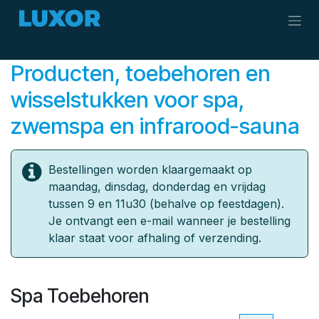
Overslaan naar inhoud
Producten, toebehoren en
wisselstukken ​voor spa,
zwemspa en infrarood-sauna
Bestellingen worden klaargemaakt op
maandag, dinsdag, donderdag en vrijdag
tussen 9 en 11u30 (behalve op feestdagen).
Je ontvangt een e-mail wanneer je bestelling
klaar staat voor afhaling of verzending.
Spa Toebehoren