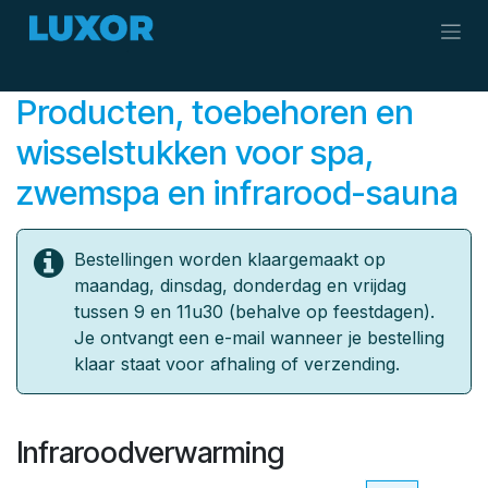
Overslaan naar inhoud
Producten, toebehoren en
wisselstukken ​voor spa,
zwemspa en infrarood-sauna
Bestellingen worden klaargemaakt op
maandag, dinsdag, donderdag en vrijdag
tussen 9 en 11u30 (behalve op feestdagen).
Je ontvangt een e-mail wanneer je bestelling
klaar staat voor afhaling of verzending.
Infraroodverwarming