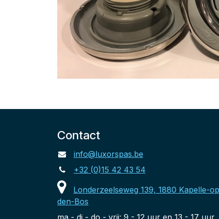
Contact
info@luxorspas.be
+32 (0)15 42 43 54
Londerzeelseweg 139, 1880 Kapelle-op
den-Bos
ma - di - do - vrij: 9 - 12 uur en 13 - 17 uur