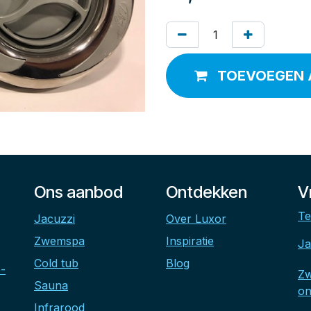
TOEVOEGEN 
Ons aanbod
Ontdekken
V
Te
Jacuzzi
Over Luxor
Zwemspa
Inspiratie
Ja
Cold tub
Blog
-
Z
Sauna
on
Infrarood