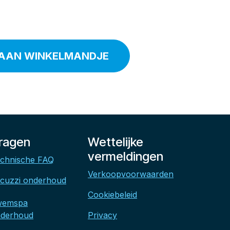
AAN WINKELMANDJE
ragen
Wettelijke
vermeldingen
chnische FAQ
Verkoopvoorwaarden
cuzzi onderhoud
Cookiebeleid
wemspa
derhoud
Privacy