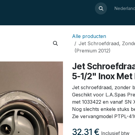
Over Luxor
Wellnesswijzer
Webshop
Contact
Nederland
Alle producten
Jet Schroefdraad, Zonde
(Premium 2012)
Jet Schroefdraa
5-1/2" Inox Met
Jet schroefdraad, zonder bo
Geschikt voor L.A.Spas Pr
met 1033422 en vanaf SN 
Nog slechts enkele stuks b
Zie vervangmodel PTPL-4
32,31
€
Inclusief btw