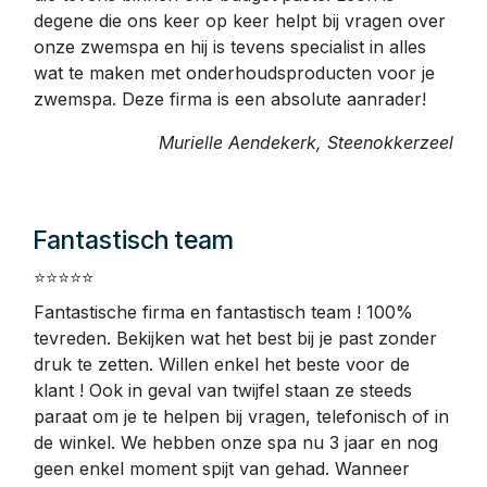
klanten zeggen
Een absolute aanrader
⭐️⭐️⭐️⭐️⭐️
Ondertussen 2,5 jaar geleden een zwemspa
gekocht bij Luxor Spas. We werden professioneel
begeleidt door Dominique om een zwemspa te
vinden die voldeed aan onze verwachtingen maar
die tevens binnen ons budget paste. Leon is
degene die ons keer op keer helpt bij vragen over
onze zwemspa en hij is tevens specialist in alles
wat te maken met onderhoudsproducten voor je
zwemspa. Deze firma is een absolute aanrader!
Murielle Aendekerk, Steenokkerzeel