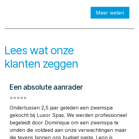
Hamam
Verwen jezelf met een traditionele hamam-
ervaring thuis. ‍De warme, vochtige stoom reinigt je
huid diepgaand, opent je poriën en ontspant je
lichaam. Voel je verjongd en energiek na elke
sessie.
Meer weten
Lees wat onze