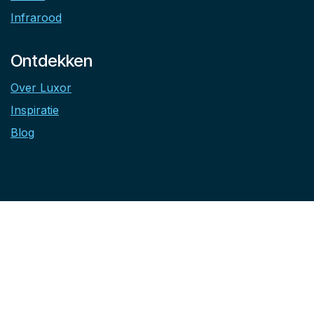
zaterdag: 13 tot 17 uur (enkel verkoop, geen
technische dienst of dienst na verkoop)
woensdag, zondag en feestdagen gesloten
Ons aanbod
Jacuzzi
Zwemspa
Cold tub
Sauna
Infrarood
Ontdekken
Over Luxor
Inspiratie