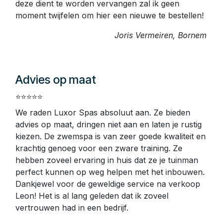
Fantastisch team
⭐️⭐️⭐️⭐️⭐️
Fantastische firma en fantastisch team ! 100%
tevreden. Bekijken wat het best bij je past zonder
druk te zetten. Willen enkel het beste voor de
klant ! Ook in geval van twijfel staan ze steeds
paraat om je te helpen bij vragen, telefonisch of in
de winkel. We hebben onze spa nu 3 jaar en nog
geen enkel moment spijt van gehad. Wanneer
deze dient te worden vervangen zal ik geen
moment twijfelen om hier een nieuwe te bestellen!
Joris Vermeiren, Bornem
Advies op maat