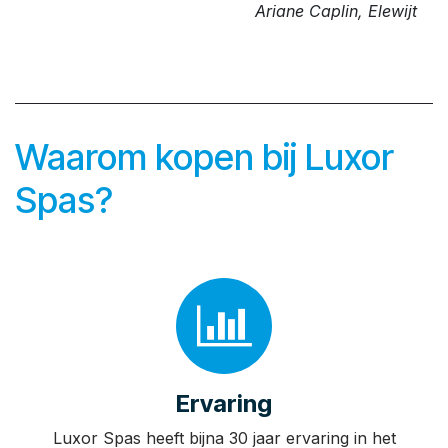
⭐️⭐️⭐️⭐️⭐️
We raden Luxor Spas absoluut aan. Ze bieden
advies op maat, dringen niet aan en laten je rustig
kiezen. De zwemspa is van zeer goede kwaliteit en
krachtig genoeg voor een zware training. Ze
hebben zoveel ervaring in huis dat ze je tuinman
perfect kunnen op weg helpen met het inbouwen.
Dankjewel voor de geweldige service na verkoop
Leon! Het is al lang geleden dat ik zoveel
vertrouwen had in een bedrijf.
Ariane Caplin, Elewijt
Waarom kopen bij Luxor