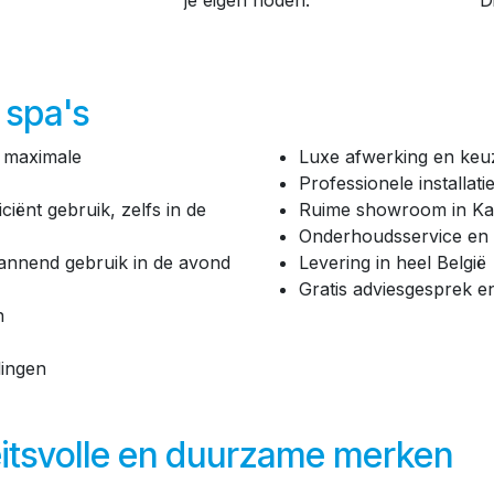
je eigen noden.
D
 spa's
 maximale
Luxe afwerking en keuz
Professionele installat
ciënt gebruik, zelfs in de
Ruime showroom in Ka
Onderhoudsservice en
pannend gebruik in de avond
Levering in heel België
Gratis adviesgesprek e
n
lingen
teitsvolle en duurzame merken