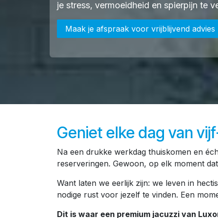
je stress, vermoeidheid en spierpijn te ve
Maak je afspraak voor vrijblijvend advies
Geniet elke dag van vijf
Na een drukke werkdag thuiskomen en écht
reserveringen. Gewoon, op elk moment dat jij
Want laten we eerlijk zijn: we leven in hecti
nodige rust voor jezelf te vinden. Een mome
Dit is waar een premium jacuzzi van Luxo