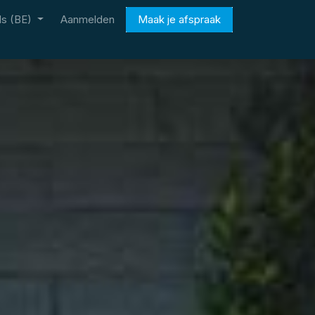
s (BE)
Aanmelden
Maak je afspraak