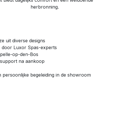
it biedt dagelijks comfort en een weldoende
herbronning.
e uit diverse designs
ie door Luxor Spas-experts
pelle-op-den-Bos
 support na aankoop
n persoonlijke begeleiding in de showroom