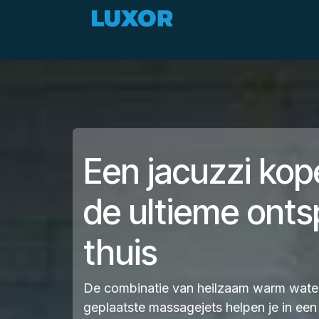
Overslaan naar inhoud
Zomerdeals
Aanbod
Een jacuzzi kop
de ultieme ont
thuis
De combinatie van heilzaam warm water
geplaatste massagejets helpen je in ee