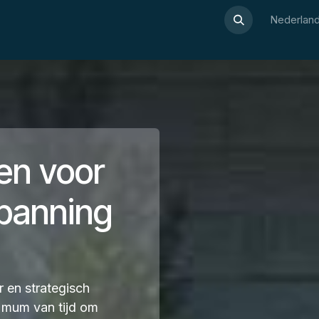
Over Luxor
Wellnesswijzer
Webshop
Contact
Nederland
en voor
spanning
 en strategisch
n mum van tijd om