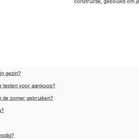
constructie, gebouwd om ja
ijn gezin?
te testen voor aankoop?
 en de zomer gebruiken?
a?
nodig?