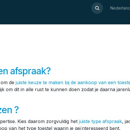
Over Luxor
Wellnesswijzer
Webshop
Contact
Nederland
en afspraak?
n om de
juiste keuze te maken bij de aankoop van een toeste
ijk om dit in alle rust te kunnen doen zodat je daarna jare
zen ?
ertise. Kies daarom zorgvuldig het
juiste type afspraak
,
ja
oop van het type toestel waarin je geïnteresseerd bent.