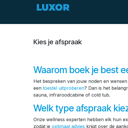
Overslaan naar inhoud
Zomerdeals
Aanbod
Kies je afspraak
Waarom boek je best e
Het bespreken van jouw noden en wense
een
toestel uitproberen
? Dan is het belangr
sauna, infraroodcabine of cold tub.
Welk type afspraak kie
Onze wellness experten hebben elk hun exp
zodat je
optimaal advies
krijgt over de aank