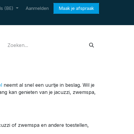
s (BE)
Aanmelden
Maak je afspraak
l
neemt al snel een uurtje in beslag. Wil je
nlang kan genieten van je jacuzzi, zwemspa,
cuzzi
of z
wemspa en andere toestellen
,