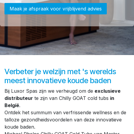
Maak je afspraak voor vrijblijvend advies
Verbeter je welzijn met 's werelds
meest innovatieve koude baden
Bij Luxor Spas zijn we verheugd om de
exclusieve
distributeur
te zijn van Chilly GOAT cold tubs
in
België
.
Ontdek het summum van verfrissende wellness en de
talloze gezondheidsvoordelen van deze innovatieve
koude baden.