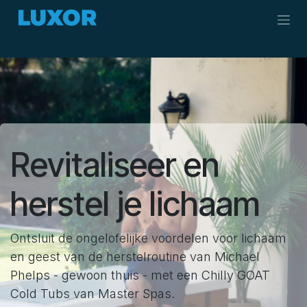
Overslaan naar inhoud
Revitaliseer en
herstel je lichaam
Ontsluit de ongelofelijke voordelen voor lichaam
en geest van de herstelroutine van Michael
Phelps - gewoon thuis - met een Chilly GOAT
Cold Tubs van Master Spas.