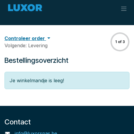
Overslaan naar inhoud
Controleer order
1 of 3
Volgende: Levering
Bestellingsoverzicht
Je winkelmandje is leeg!
Contact
info@luxorspas.be