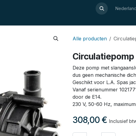
Over Luxor
Wellnesswijzer
Webshop
Contact
Nederland
Alle producten
Circulati
Circulatiepomp 
Deze pomp met slangaanslu
dus geen mechanische dicht
Geschikt voor L.A. Spas ja
Vanaf serienummer 1021771
door de E14.
230 V, 50-60 Hz, maximu
308,00
€
Inclusief bt