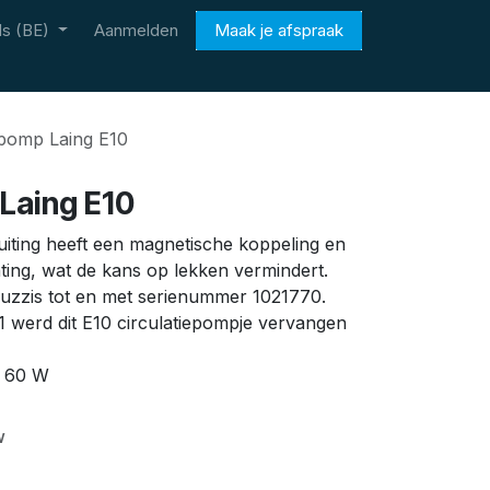
s (BE)
Aanmelden
Maak je afspraak
epomp Laing E10
Laing E10
iting heeft een magnetische koppeling en
ing, wat de kans op lekken vermindert.
cuzzis tot en met serienummer 1021770.
 werd dit E10 circulatiepompje vervangen
m 60 W
w