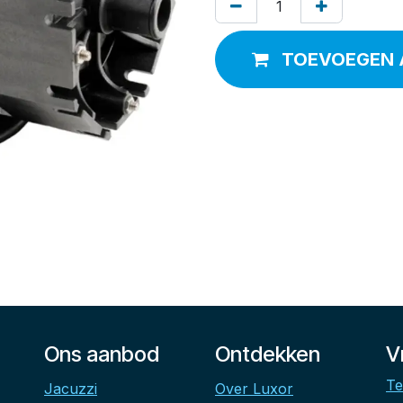
TOEVOEGEN 
Ons aanbod
Ontdekken
V
Te
Jacuzzi
Over Luxor