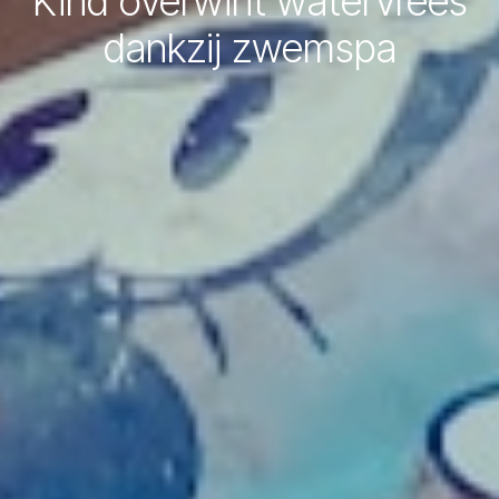
Kind overwint watervrees
dankzij zwemspa