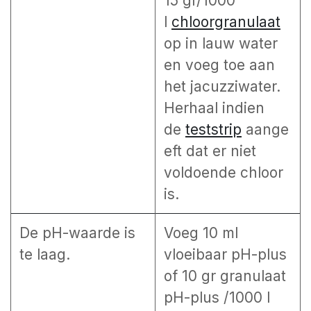
15 gr/1000
l
chloorgranulaat
op in lauw water
en voeg toe aan
het jacuzziwater.
Herhaal indien
de
teststrip
aange
eft dat er niet
voldoende chloor
is.
De pH-waarde is
Voeg 10 ml
te laag.
vloeibaar pH-plus
of 10 gr granulaat
pH-plus /1000 l