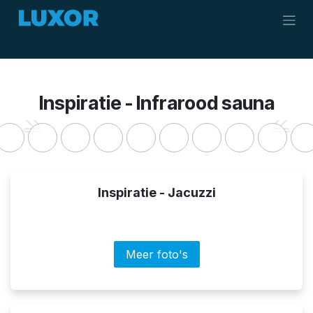
Overslaan naar inhoud
Inspiratie - Infrarood sauna
Vorige
Volge
Inspiratie - Jacuzzi
Meer foto's