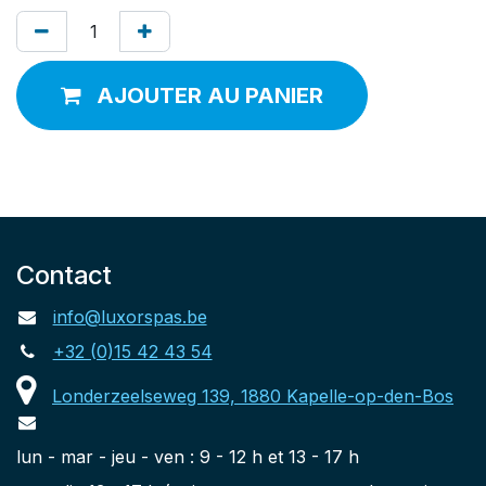
AJOUTER AU PANIER
Contact
info@luxorspas.be
+32 (0)15 42 43 54
Londerzeelseweg 139, 1880 Kapelle-op-den-Bos
lun - mar - jeu - ven : 9 - 12 h et 13 - 17 h