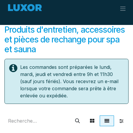
Se rendre au contenu
Produits d'entretien, accessoires
et pièces de rechange pour spa
et sauna
Les commandes sont préparées le lundi,
mardi, jeudi et vendredi entre 9h et 11h30
(sauf jours fériés). Vous recevrez un e-mail
lorsque votre commande sera prête à être
enlevée ou expédiée.