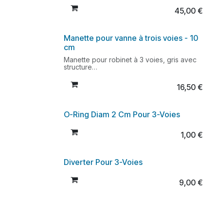
modèles de spas de L.A.
45,00
€
Manette pour vanne à trois voies - 10
cm
Manette pour robinet à 3 voies, gris avec
structure
Longueur : 10 cm
Trou carré : 11 mm x 11 mm
16,50
€
Convient aux anciens modèles de L.A.Spas
Disponible jusqu'à épuisement des stocks.
Voir aussi l'assemblage complet art. PTPL-
35165L
O-Ring Diam 2 Cm Pour 3-Voies
1,00
€
Diverter Pour 3-Voies
9,00
€