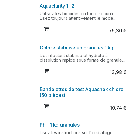
Aquaclarity 1+2
Utilisez les biocides en toute sécurité.
Lisez toujours attentivement le mode
d'emploi.
79,30
€
Chlore stabilisé en granulés 1 kg
Désinfectant stabilisé et hydraté à
dissolution rapide sous forme de granulés.
Lisez l'étiquette et les informations sur le
produit avant de l'utiliser.
13,98
€
Bandelettes de test Aquachek chlore
(50 pièces)
10,74
€
Ph+ 1 kg granules
Lisez les instructions sur l'emballage.