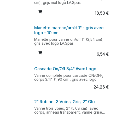
cm), grijs met logo LA.Spas
Opening achterzijde ca. 1,3 cm
Lengte hendel : 14 cm
18,50
€
Compatibel met PTPL-40165
Geschikt voor L.A. Spas modellen
Manette marche/arrêt 1" - gris avec
logo - 10 cm
Manette pour vanne on/off 1" (2,54 cm),
gris avec logo LA.Spas
Ouverture arrière d'environ 1cm
Longueur du levier : 10 cm
6,54
€
Compatible avec PTPL-40163 et PTPL-
40164
Cascade On/Off 3/4" Avec Logo
Vanne complète pour cascade ON/OFF,
corps 3/4" (1,90 cm), gris avec logo
L.A.Spas et levierAussi disponible avec
24,26
€
anneau transparent : art. PTPL-
40163LLevier également disponible
séparément : art. PTPL-40164H
2" Robinet 3 Voies, Gris, 2" Glo
Vanne trois voies, 2" (5.08 cm), avec
corps, anneau transparent, vanne grise
avec encoches et levier.Convient pour les