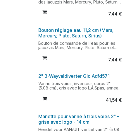
des jacuzzis Mars, Mercury, Pluto, Saturn
et Sirius.
Diamètre extérieur du bouton : 7,5 cm
7,44
€
Dimension intérieure du trou carré : 9 mm
Bouton réglage eau 11,2 cm (Mars,
Mercury, Pluto, Saturn, Sirius)
Bouton de commande de l'eau pour les
jacuzzis Mars, Mercury, Pluto, Saturn et
Sirius.
Diamètre extérieur du bouton : 11,2 cm
7,44
€
Dimension intérieure du trou carré : 11 mm
2" 3-Wayvaldiverter Glo Adfd571
Vanne trois voies, inverseur, corps 2"
(5.08 cm), gris avec logo L.A.Spas, anneau
et levier blancsEgalement disponible avec
anneau transparent : art. PTPL-
41,54
€
40165LLevier également disponible
séparément : art. PTPL-40165HConvient
pour les modèles de L.A.Spas.Disponible
jusqu'à épuisement des stocks
Manette pour vanne à trois voies 2" -
grise avec logo - 14 cm
Hendel voor AAN/UIT ventiel van 2" (5,08