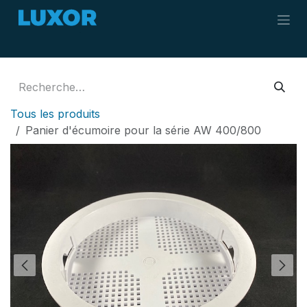
Se rendre au contenu
Tous les produits
Panier d'écumoire pour la série AW 400/800