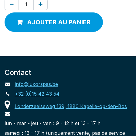
AJOUTER AU PANIER
Contact
info@luxorspas.be
+32 (0)15 42 43 54
Londerzeelseweg 139, 1880 Kapelle-op-den-Bos
lun - mar - jeu - ven : 9 - 12 h et 13 - 17 h
samedi : 13 - 17 h (uniquement vente, pas de service