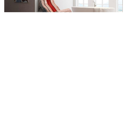
7. Zuiveren van de huid
Een goede transpiratie wordt al bereikt na een
paar minuten in de infraroodcabine. Diep
verankerde on- zuiverheden en dode huidcellen
worden afgevoerd, waardoor de huid gloeit en
schoon aanvoelt. Het verbetert de huidskleur en
de elasticiteit van de huid. Het is ook aangetoond
dat door de versnelde bloedcirculatie
huidaandoeningen zoals acne, eczeem, psoriasis,
brandwonden verminderen. Bovendien kunnen
open wonden sneller genezen en wordt