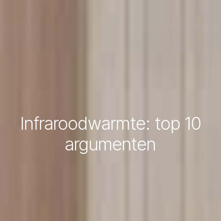
Infraroodwarmte: top 10
argumenten