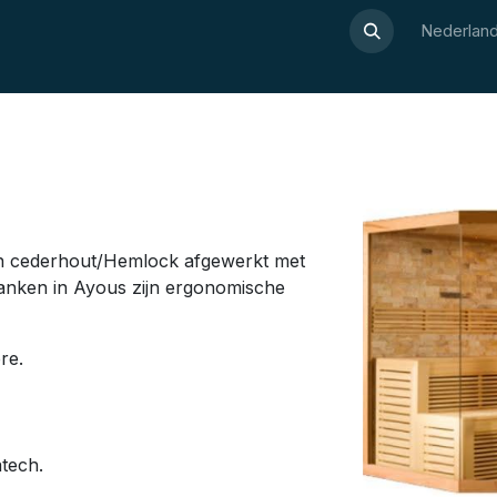
Over Luxor
Wellnesswijzer
Webshop
Contact
Nederland
 in cederhout/Hemlock afgewerkt met
 banken in Ayous zijn ergonomische
bre.
atech.