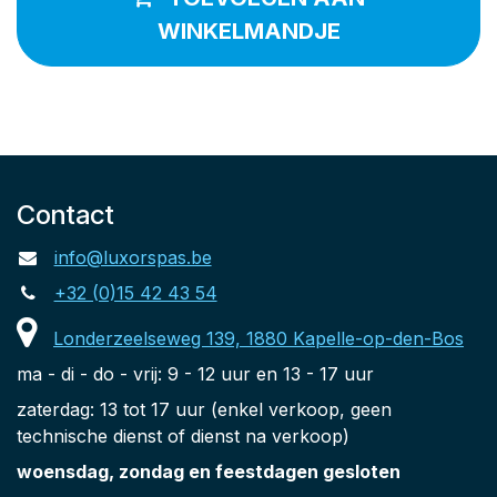
WINKELMANDJE
Contact
info@luxorspas.be
+32 (0)15 42 43 54
Londerzeelseweg 139, 1880 Kapelle-op-den-Bos
ma - di - do - vrij: 9 - 12 uur en 13 - 17 uur
zaterdag: 13 tot 17 uur (enkel verkoop, geen
technische dienst of dienst na verkoop)
woensdag, zondag en feestdagen gesloten