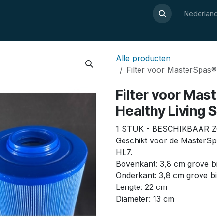
Over Luxor
Wellnesswijzer
Webshop
Contact
Nederland
Alle producten
Filter voor MasterSpas® 
Filter voor Mas
Healthy Living S
1 STUK - BESCHIKBAAR
Geschikt voor de MasterSpas
HL7.
Bovenkant: 3,8 cm grove b
Onderkant: 3,8 cm grove b
Lengte: 22 cm
Diameter: 13 cm