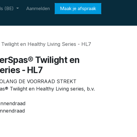
s (BE)
Aanmelden
Maak je afspraak
Twilight en Healthy Living Series - HL7
terSpas® Twilight en
eries - HL7
 ZOLANG DE VOORRAAD STREKT
® Twilight en Healthy Living series, b.v.
innendraad
innendraad