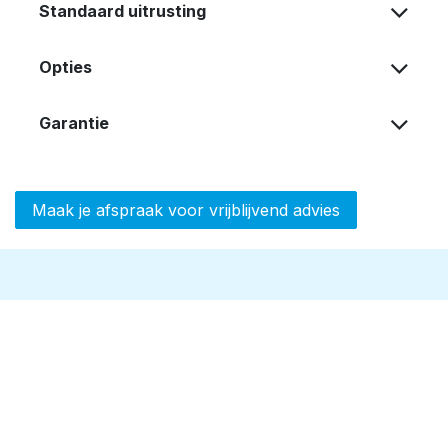
Standaard uitrusting
Opties
Garantie
Maak je afspraak voor vrijblijvend advies
Luxor Spas maakt het kopen van een
zwemspa net zo ontspannend als het
bezitten ervan.