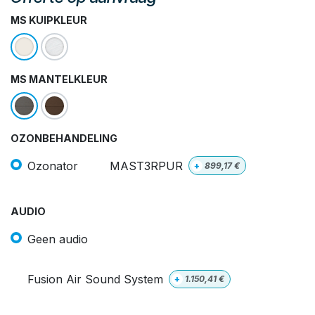
MS KUIPKLEUR
MS MANTELKLEUR
OZONBEHANDELING
Ozonator
MAST3RPUR
+
899,17
€
AUDIO
Geen audio
Fusion Air Sound System
+
1.150,41
€