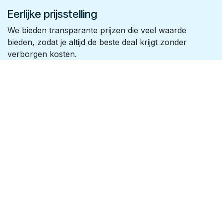
Eerlijke prijsstelling
We bieden transparante prijzen die veel waarde
bieden, zodat je altijd de beste deal krijgt zonder
verborgen kosten.
2
Kies de spa die bij je past
De Luxor Spas-wellnessexpert staat klaar om je te
helpen bij het kiezen van het model dat past bij jouw
levensstijl en ruimte.