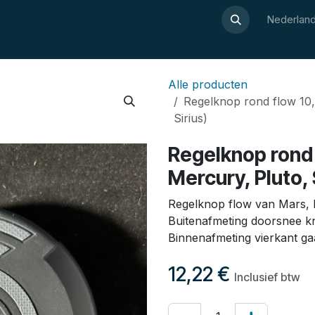
Over Luxor
Wellnesswijzer
Webshop
Contact
Nederland
Alle producten
Regelknop rond flow 10,
Sirius)
Regelknop rond 
Mercury, Pluto, 
Regelknop flow van Mars, M
Buitenafmeting doorsnee k
Binnenafmeting vierkant ga
12,22
€
Inclusief btw