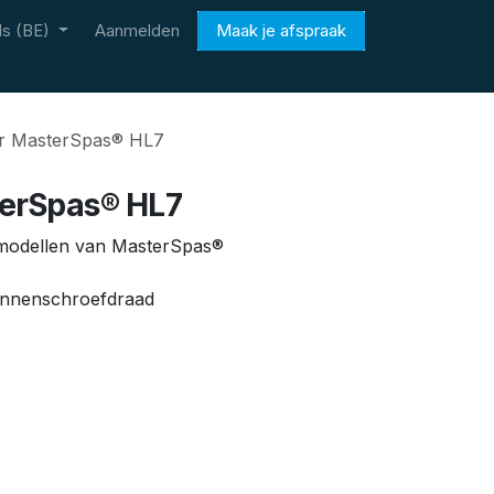
s (BE)
Aanmelden
Maak je afspraak
oor MasterSpas® HL7
terSpas® HL7
 modellen van MasterSpas®
innenschroefdraad