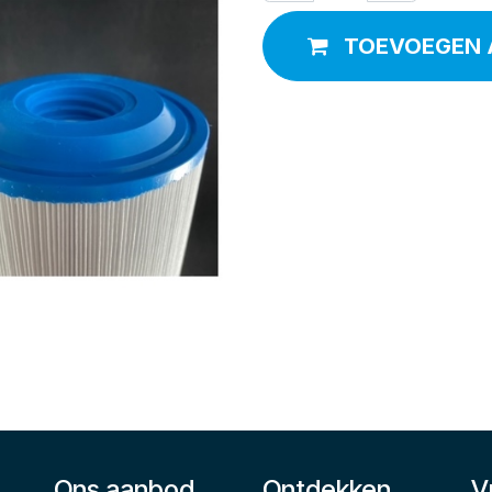
TOEVOEGEN 
Ons aanbod
Ontdekken
V