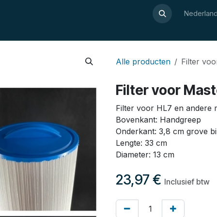
Over Luxor
Wellnesswijzer
Webshop
Contact
Nederland
Alle producten
Filter v
Filter voor Mas
Filter voor HL7 en andere
Bovenkant: Handgreep
Onderkant: 3,8 cm grove b
Lengte: 33 cm
Diameter: 13 cm
23,97
€
Inclusief btw