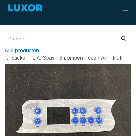
Overslaan naar inhoud
Alle producten
Sticker - L.A. Spas - 3 pompen - geen Air - klok