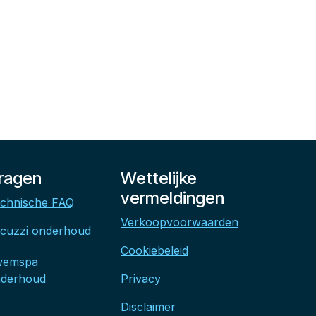
ragen
Wettelijke
vermeldingen
chnische FAQ
Verkoopvoorwaarden
cuzzi onderhoud
Cookiebeleid
wemspa
derhoud
Privacy
Disclaimer