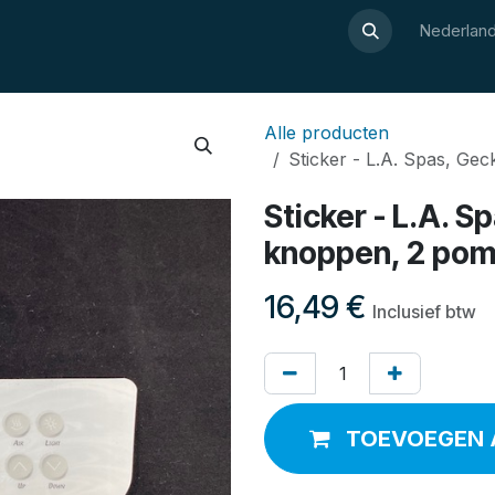
Over Luxor
Wellnesswijzer
Webshop
Contact
Nederland
Alle producten
Sticker - L.A. Spas, Ge
Sticker - L.A. 
knoppen, 2 pom
16,49
€
Inclusief btw
TOEVOEGEN 