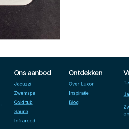
Ons aanbod
Ontdekken
V
Te
Jacuzzi
Over Luxor
Zwemspa
Inspiratie
Ja
Cold tub
Blog
-
Z
Sauna
on
Infrarood