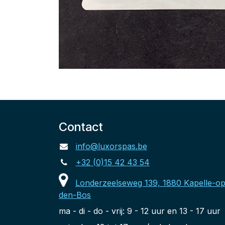
Contact
info@luxorspas.be
+32 (0)15 42 43 54
Londerzeelseweg 139, 1880 Kapelle-op
den-Bos
ma - di - do - vrij: 9 - 12 uur en 13 - 17 uur