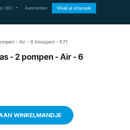
s (BE)
Aanmelden
Maak je afspraak
pompen - Air - 6 knoppen - K71
pas - 2 pompen - Air - 6
AAN WINKELMANDJE