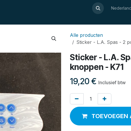
Over Luxor
Wellnesswijzer
Webshop
Contact
Nederland
Alle producten
Sticker - L.A. Spas - 2 
Sticker - L.A. S
knoppen - K71
19,20
€
Inclusief btw
TOEVOEGEN 