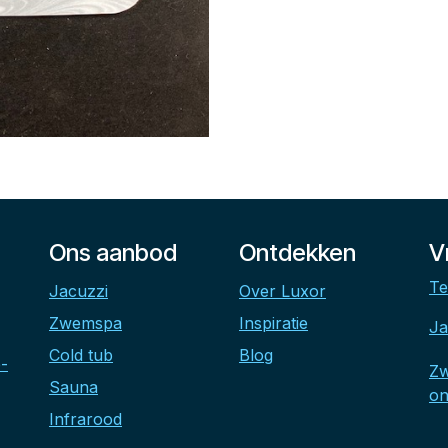
Ons aanbod
Ontdekken
V
Te
Jacuzzi
Over Luxor
Zwemspa
Inspiratie
Ja
Cold tub
Blog
-
Z
Sauna
on
Infrarood