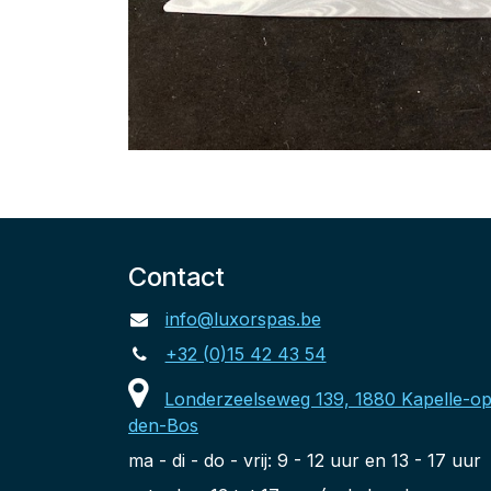
Contact
info@luxorspas.be
+32 (0)15 42 43 54
Londerzeelseweg 139, 1880 Kapelle-op
den-Bos
ma - di - do - vrij: 9 - 12 uur en 13 - 17 uur