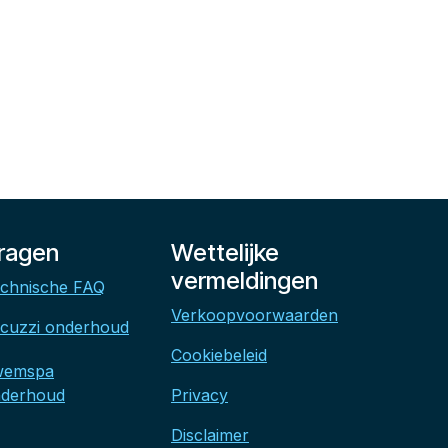
ragen
Wettelijke
vermeldingen
chnische FAQ
Verkoopvoorwaarden
cuzzi onderhoud
Cookiebeleid
wemspa
derhoud
Privacy
Disclaimer