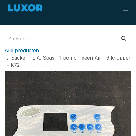
Overslaan naar inhoud
Alle producten
Sticker - L.A. Spas - 1 pomp - geen Air - 6 knoppen
- K72