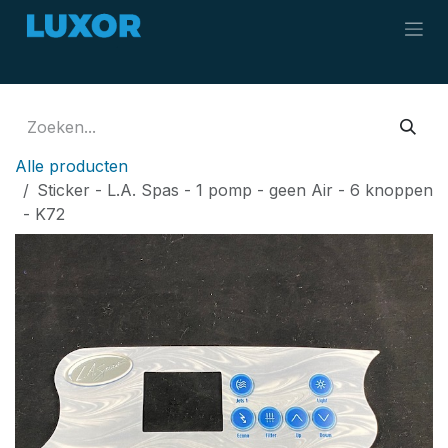
Overslaan naar inhoud
Alle producten
Sticker - L.A. Spas - 1 pomp - geen Air - 6 knoppen
- K72