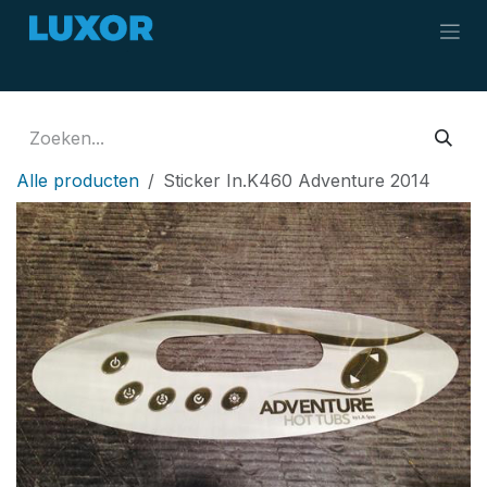
Overslaan naar inhoud
Alle producten
Sticker In.K460 Adventure 2014