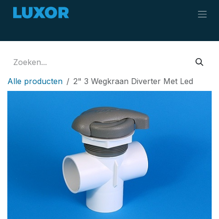
Overslaan naar inhoud
Alle producten
2" 3 Wegkraan Diverter Met Led