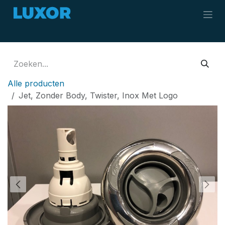
Overslaan naar inhoud
Alle producten
Jet, Zonder Body, Twister, Inox Met Logo