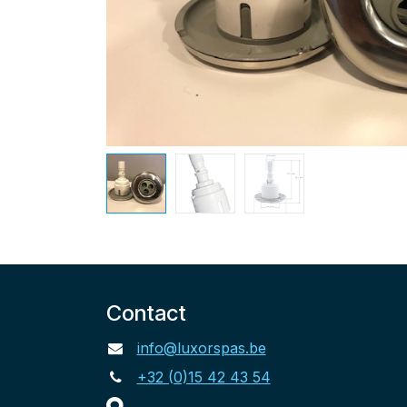
Contact
info@luxorspas.be
+32 (0)15 42 43 54