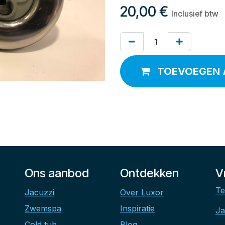
20,00
€
Inclusief btw
TOEVOEGEN 
Ons aanbod
Ontdekken
V
Te
Jacuzzi
Over Luxor
Zwemspa
Inspiratie
Ja
Cold tub
Blog