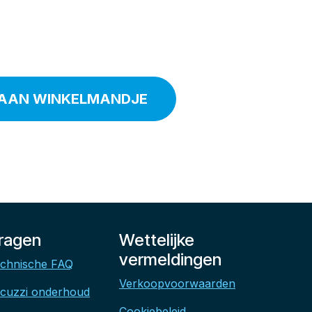
AAN WINKELMANDJE
ragen
Wettelijke
vermeldingen
chnische FAQ
Verkoopvoorwaarden
cuzzi onderhoud
Cookiebeleid