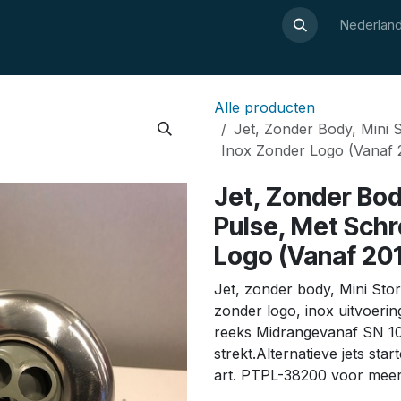
Over Luxor
Wellnesswijzer
Webshop
Contact
Nederland
Alle producten
Jet, Zonder Body, Mini 
Inox Zonder Logo (Vanaf 
Jet, Zonder Bod
Pulse, Met Sch
Logo (Vanaf 20
Jet, zonder body, Mini Sto
zonder logo, inox uitvoeri
reeks Midrangevanaf SN 1
strekt.Alternatieve jets s
art. PTPL-38200 voor meer