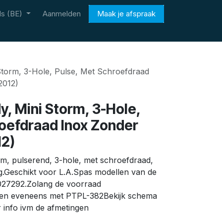
s (BE)
Aanmelden
Maak je afspraak
Storm, 3-Hole, Pulse, Met Schroefdraad
2012)
y, Mini Storm, 3-Hole,
roefdraad Inox Zonder
12)
rm, pulserend, 3-hole, met schroefdraad,
ng.Geschikt voor L.A.Spas modellen van de
027292.Zolang de voorraad
tarten eveneens met PTPL-382Bekijk schema
 info ivm de afmetingen