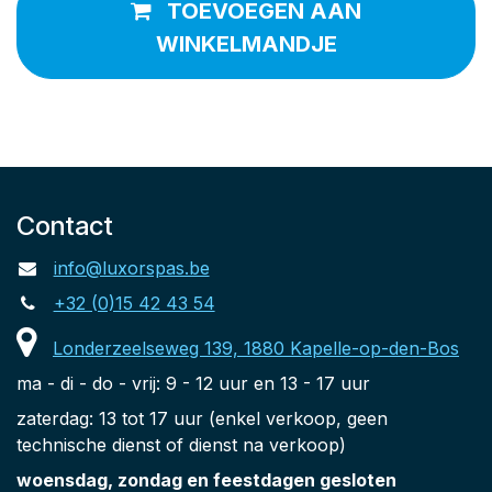
TOEVOEGEN AAN
WINKELMANDJE
Contact
info@luxorspas.be
+32 (0)15 42 43 54
Londerzeelseweg 139, 1880 Kapelle-op-den-Bos
ma - di - do - vrij: 9 - 12 uur en 13 - 17 uur
zaterdag: 13 tot 17 uur (enkel verkoop, geen
technische dienst of dienst na verkoop)
woensdag, zondag en feestdagen gesloten