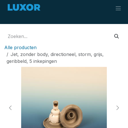
Overslaan naar inhoud
Alle producten
Jet, zonder body, directioneel, storm, grijs,
geribbeld, 5 inkepingen