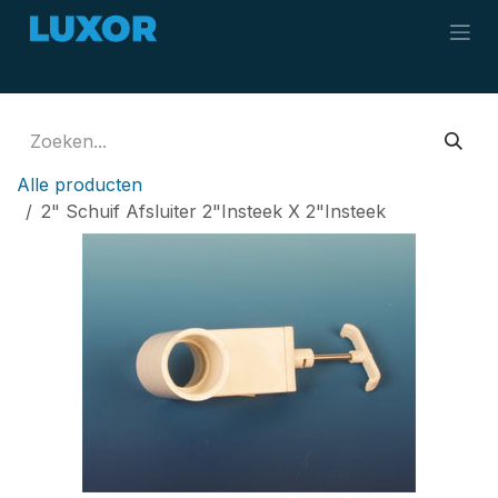
Overslaan naar inhoud
Alle producten
2" Schuif Afsluiter 2"Insteek X 2"Insteek