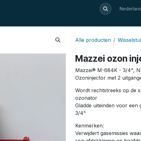
Over Luxor
Wellnesswijzer
Webshop
Contact
Nederland
Alle producten
Wisselst
Mazzei ozon inj
Mazzei® M-684K - 3/4", N
Ozoninjector met 2 uitgang
Wordt rechtstreeks op de s
ozonator
Gladde uiteinden voor een g
3/4"
Kenmerken:
Verwijdert gasemissies waa
spa-afdekkingen en hoofds