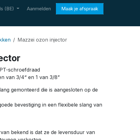
s (BE)
Aanmelden
Maak je afspraak
ukken
Mazzei ozon injector
ector
PT-schroefdraad
en van 3/4“ en 1 van 3/8”
lang gemonteerd die is aangesloten op de
oede bevestiging in een flexibele slang van
rvan bekend is dat ze de levensduur van
teunen verkorten.