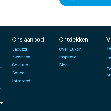
Ons aanbod
Ontdekken
V
Te
Jacuzzi
Over Luxor
Zwemspa
Inspiratie
Ja
Cold tub
Blog
-
Z
Sauna
on
Infrarood
n
en