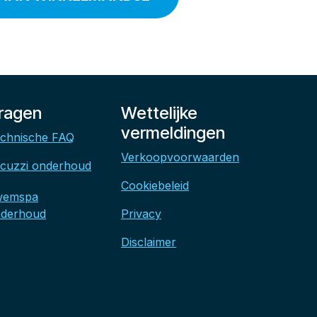
ragen
Wettelijke
vermeldingen
chnische FAQ
Verkoopvoorwaarden
cuzzi onderhoud
Cookiebeleid
wemspa
derhoud
Privacy
Disclaimer