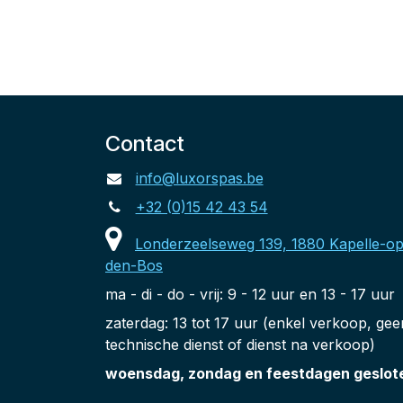
Contact
info@luxorspas.be
+32 (0)15 42 43 54
Londerzeelseweg 139, 1880 Kapelle-op
den-Bos
ma - di - do - vrij: 9 - 12 uur en 13 - 17 uur
zaterdag: 13 tot 17 uur (enkel verkoop, gee
technische dienst of dienst na verkoop)
woensdag, zondag en feestdagen geslot