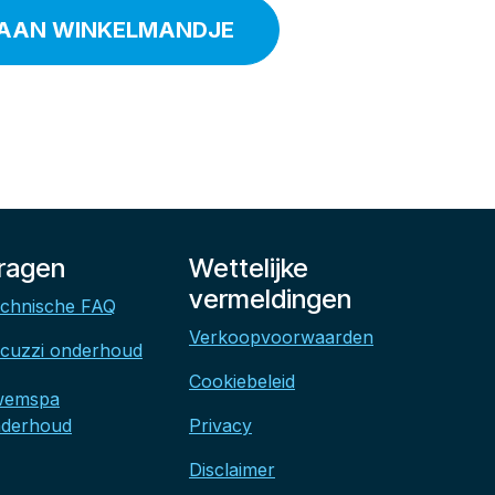
AAN WINKELMANDJE
ragen
Wettelijke
vermeldingen
chnische FAQ
Verkoopvoorwaarden
cuzzi onderhoud
Cookiebeleid
wemspa
derhoud
Privacy
Disclaimer