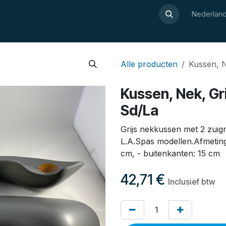
Over Luxor
Wellnesswijzer
Webshop
Contact
Nederland
Alle producten
Kussen, N
Kussen, Nek, Gr
Sd/La
Grijs nekkussen met 2 zui
L.A.Spas modellen.Afmeting
cm, - buitenkanten: 15 cm
42,71
€
Inclusief btw