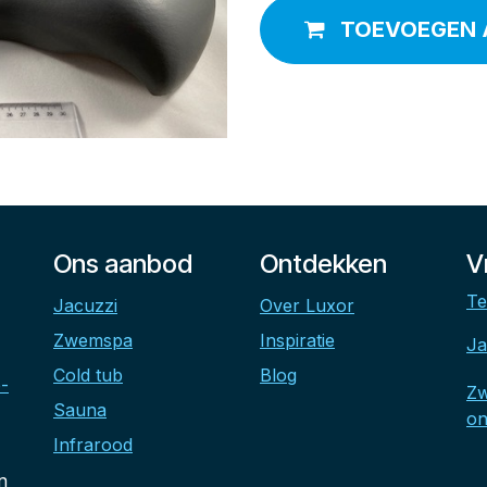
TOEVOEGEN 
Ons aanbod
Ontdekken
V
Te
Jacuzzi
Over Luxor
Zwemspa
Inspiratie
Ja
Cold tub
Blog
-
Z
Sauna
on
Infrarood
n