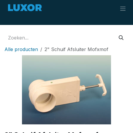
Overslaan naar inhoud
Alle producten
2" Schuif Afsluiter Mofxmof