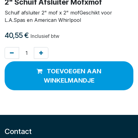
2" Schuif Afsluiter Mofxmof
Schuif afsluiter 2" mof x 2" mofGeschikt voor
L.A.Spas en American Whirlpool
40,55
€
Inclusief btw
TOEVOEGEN AAN
WINKELMANDJE
Contact