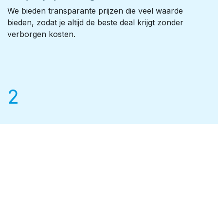
We bieden transparante prijzen die veel waarde
bieden, zodat je altijd de beste deal krijgt zonder
verborgen kosten.
2
Kies de spa die bij je past
De Luxor Spas-wellnessexpert staat klaar om je te
helpen bij het kiezen van het model dat past bij jouw
levensstijl en ruimte.