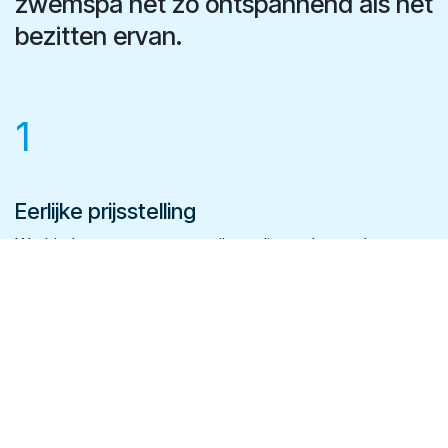
zwemspa net zo ontspannend als het
bezitten ervan.
1
Eerlijke prijsstelling
We bieden transparante prijzen die veel waarde
bieden, zodat je altijd de beste deal krijgt zonder
verborgen kosten.
2