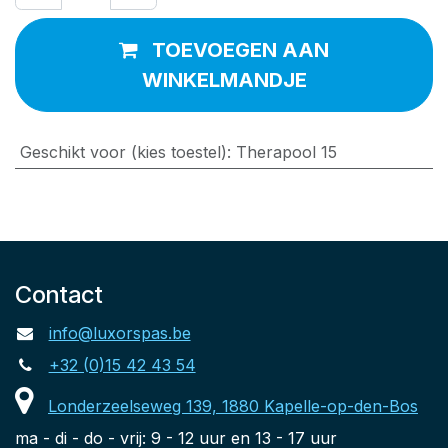
TOEVOEGEN AAN
WINKELMANDJE
Geschikt voor (kies toestel)
:
Therapool 15
Contact
info@luxorspas.be
+32 (0)15 42 43 54
Londerzeelseweg 139, 1880 Kapelle-op-den-Bos
ma - di - do - vrij: 9 - 12 uur en 13 - 17 uur