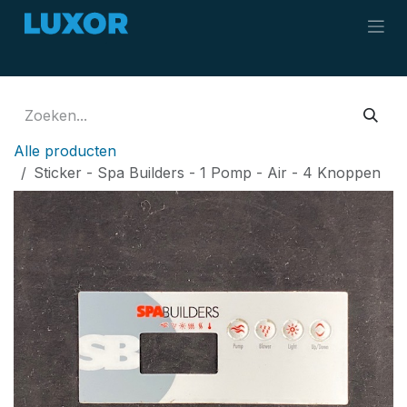
Overslaan naar inhoud
Alle producten
Sticker - Spa Builders - 1 Pomp - Air - 4 Knoppen