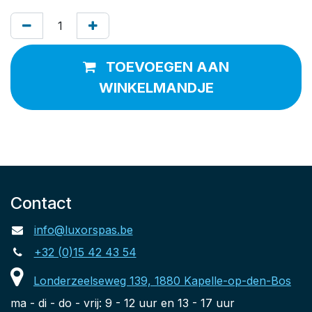
TOEVOEGEN AAN
WINKELMANDJE
Contact
info@luxorspas.be
+32 (0)15 42 43 54
Londerzeelseweg 139, 1880 Kapelle-op-den-Bos
ma - di - do - vrij: 9 - 12 uur en 13 - 17 uur